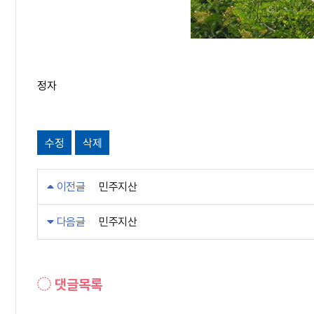
정자
수정
삭제
이전글
민주지산
다음글
민주지산
댓글목록