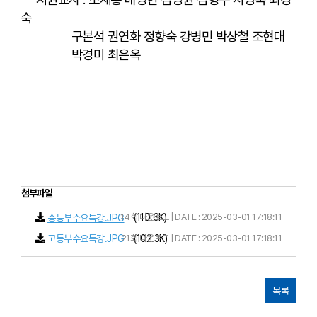
숙
구본석 권연화 정향숙 강병민 박상철 조현대
박경미 최은옥
첨부파일
14회 다운로드 | DATE : 2025-03-01 17:18:11
(110.6K)
중등부수요특강.JPG
21회 다운로드 | DATE : 2025-03-01 17:18:11
(102.3K)
고등부수요특강.JPG
목록