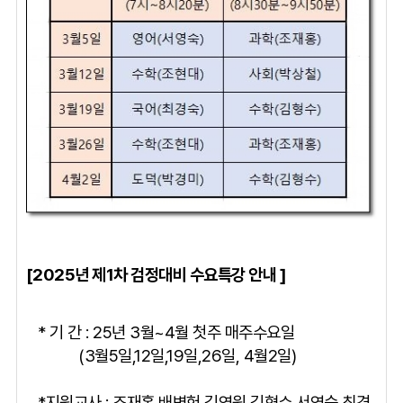
[2025년 제1차 검정대비 수요특강 안내 ]
* 기 간 : 25년 3월~4월 첫주 매주수요일
(3월5일,12일,19일,26일, 4월2일)
*지원교사 : 조재홍 배병헌 김영원 김형수 서영숙 최경