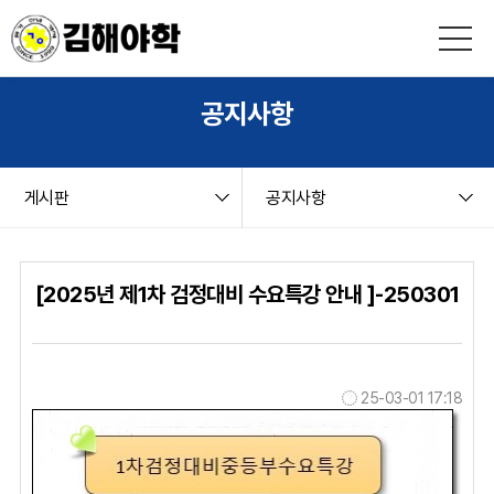
본문 바로가기
string(9) "board.php" string(6) "notice" NULL
공지사항
게시판
공지사항
[2025년 제1차 검정대비 수요특강 안내 ]-250301
25-03-01 17:18