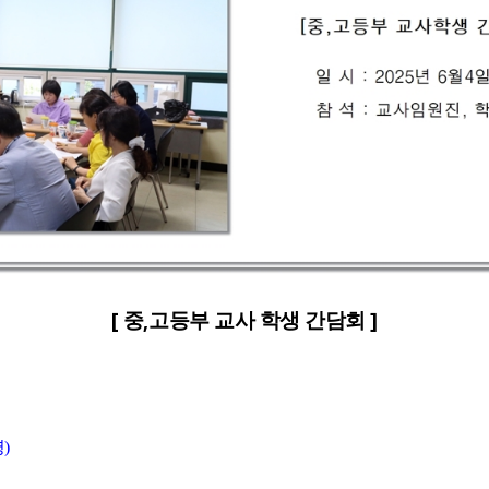
[
,
]
중
고등부 교사 학생 간담회
명
)