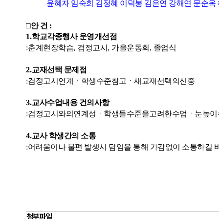
윤혜자 임숙희 김정혜 이덕봉 김은연 강해연 문순옥
□
안 건
:
1.
학교각종행사 운영개선점
:
춘계현장학습
,
검정고시
,
가을운동회
,
졸업식
2.
교재선택 문제점
:
검정고시연계ㆍ학생수준참고ㆍ새교재선택의신중
3.
교사수업내용 건의사항
:
검정고시와의연계성ㆍ학생들수준을고려한수업ㆍ눈높이
4.
교사 학생간의 소통
:어려움이나 불편 발생시 담임을 통해 가감없이 소통하길 
첨부파일