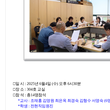
□
일 시
: 2025
년
6
월
4
일
(
수
)
오후
6
시
30
분
□
장 소
: 304
호 교실
□
참 석
:
총
14
명참석
*
교사
:
조재홍 김영원 최은옥 최경숙 김형수 서영숙
(6
*
학생
:
전현직임원진