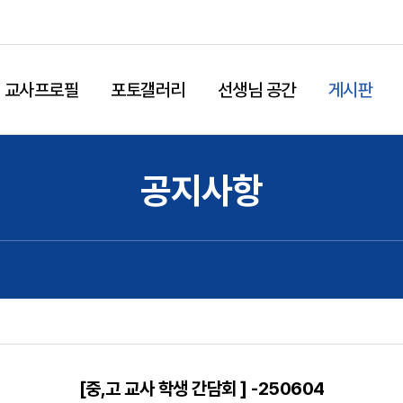
교사프로필
포토갤러리
선생님 공간
게시판
공지사항
[중,고 교사 학생 간담회 ] -250604