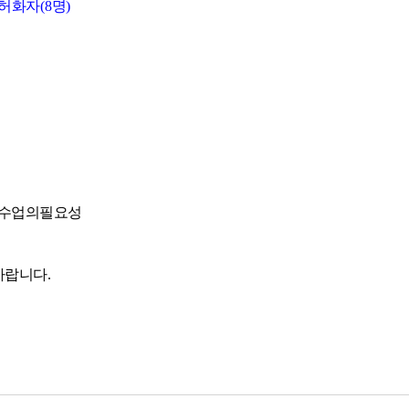
 허화자
(8
명
)
수업의필요성
바랍니다.