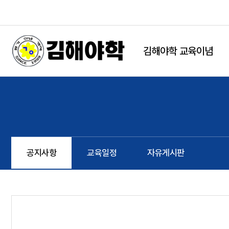
본문 바로가기
string(9) "board.php" string(6) "notice" NULL
김해야학 교육이념
공지사항
교육일정
자유게시판