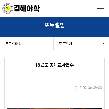
본문 바로가기
string(9) "board.php" string(12) "photogallery" NULL
포토앨범
포토갤러리
포토앨범
13년도 동계교사연수
13-02-08 08:09