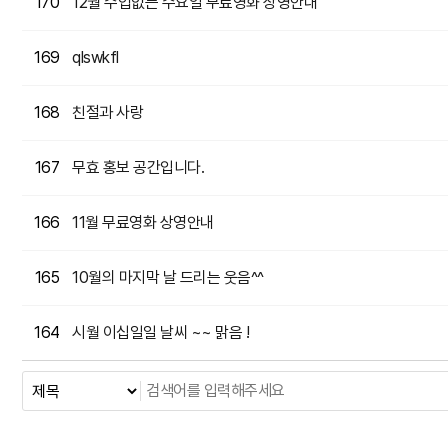
12월 수업없는 수요일 무료영화 상영안내
170
qlswkfl
169
친절과 사랑
168
무효 홍보 공간입니다.
167
11월 무료영화 상영안내
166
10월의 마지막 날 드리는 웃음^^
165
시월 이십일일 날씨 ~~ 맑음 !
164