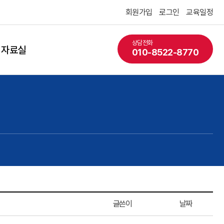
회원가입
로그인
교육일정
상담전화
자료실
010-8522-8770
글쓴이
날짜