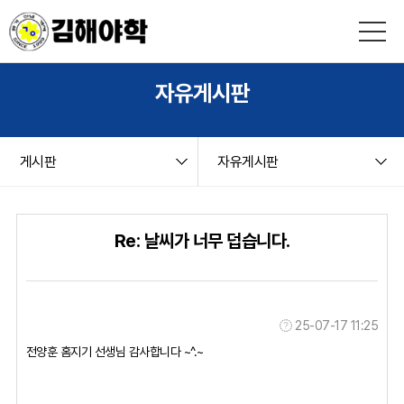
본문 바로가기
string(9) "board.php" string(9) "freeboard" NULL
자유게시판
게시판
자유게시판
Re: 날씨가 너무 덥습니다.
25-07-17 11:25
전양훈 홈지기 선생님 감사합니다 ~^.~