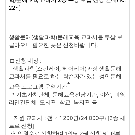
22~)
(
)
생활문해
생활과학
문해교육 교과서를 무상 보
.
급하오니 필요한 곳은 신청바랍니다
:
□
신청 대상
(
,
)
생활과학
스킨케어
헤어케어
과정 생활문해
교과서를 필요로 하는 학습자가 있는 성인문해
*
교육 프로그램 운영기관
*
,
,
,
기초자치단체
문해교육전담기관
야학
비영
,
,
,
리민간단체
도서관
학교
복지관 등
:
1,200
(24,000
) [2
□
지원 교과서
전국
명
부
종 세
]
트로 신청
1
2
,
※
인원수로 신청하여
인당
권 신청 및 배부