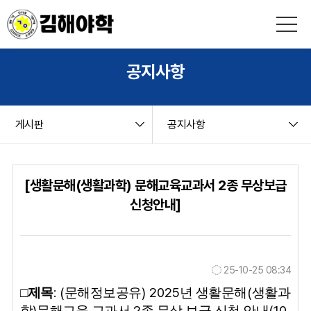
본문 바로가기
string(9) "board.php" string(6) "notice" NULL
공지사항
게시판
공지사항
[생활문해(생활과학) 문해교육교과서 2종 무상보급
신청안내]
25-10-25 08:34
: (
) 2025
(
□
제목
문해정보공유
년 생활문해
생활과
)
2
(10.
학
문해교육 교과서
종 무상 보급 신청 안내