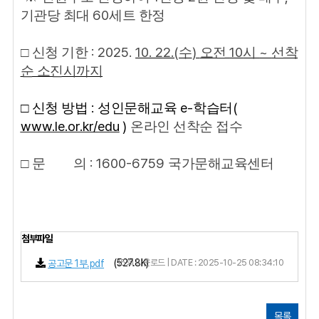
60
기관당 최대
세트 한정
: 2025.
10. 22.(
)
10
~
□
신청 기한
수
오전
시
선착
순 소진시까지
:
e-
(
□
신청 방법
성인문해교육
학습터
www.le.or.kr/edu
)
온라인 선착순 접수
: 1600-6759
□
문
의
국가문해교육센터
첨부파일
(527.8K)
15회 다운로드 | DATE : 2025-10-25 08:34:10
공고문 1부.pdf
목록