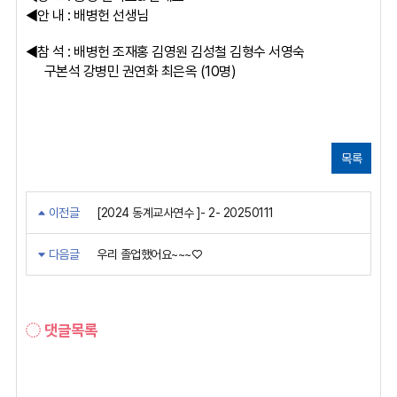
◀안 내 : 배병헌 선생님
◀참 석 : 배병헌 조재홍 김영원 김성철 김형수 서영숙
구본석 강병민 권연화 최은옥 (10명)
목록
이전글
[2024 동계교사연수 ]- 2- 20250111
다음글
우리 졸업했어요~~~♡
댓글목록