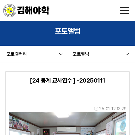
본문 바로가기
string(9) "board.php" string(12) "photogallery" NULL
포토앨범
포토갤러리
포토앨범
[24 동계 교사연수 ] -20250111
25-01-12 13:29